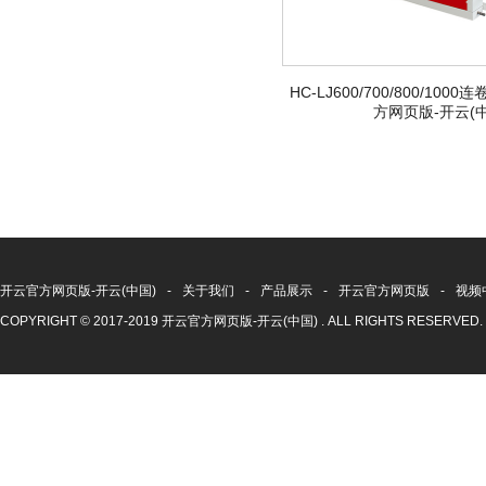
HC-LJ600/700/800/10
方网页版-开云(中
开云官方网页版-开云(中国)
-
关于我们
-
产品展示
-
开云官方网页版
-
视频
COPYRIGHT © 2017-2019 开云官方网页版-开云(中国) . ALL RIGHTS RESERVE