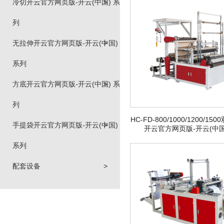
冷切开云官方网页版-开云(中国) 系
>
列
无拉伸开云官方网页版-开云(中国)
>
系列
方底开云官方网页版-开云(中国) 系
>
列
HC-FD-800/1000/1200/
手提袋开云官方网页版-开云(中国)
>
开云官方网页版-开云(中国)
系列
配套设备
>