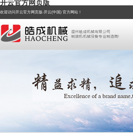
开云官方网页版
欢迎访问开云官方网页版-开云(中国) 官方网站！