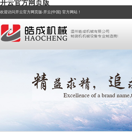
开云官方网页版
欢迎访问开云官方网页版-开云(中国) 官方网站！