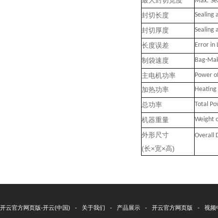
最大封切宽度
Max.
Se
封切长度
Sealing 
封切厚度
Sealing 
长度误差
Error in
制袋速度
Bag-Mak
主电机功率
Power o
加热功率
Heating
总功率
Total P
机器重量
Weight 
外形尺寸
Overall
(长×宽×高
)
开云官方网页版-开云(中国)
-
关于我们
-
产品展示
-
开云官方网页版
-
视频